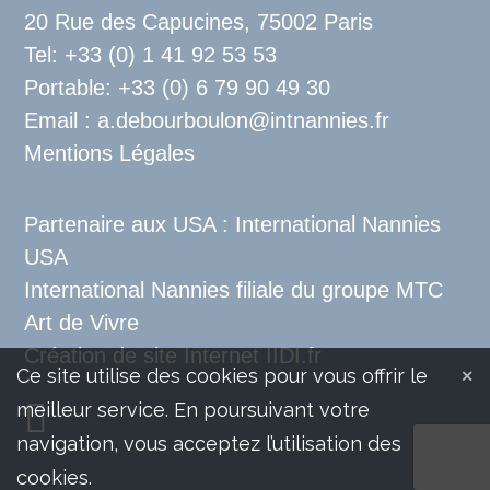
20 Rue des Capucines, 75002 Paris
Tel: +33 (0) 1 41 92 53 53
Portable: +33 (0) 6 79 90 49 30
Email : a.debourboulon@intnannies.fr
Mentions Légales
Partenaire aux USA :
International Nannies
USA
International Nannies filiale du groupe
MTC
Art de Vivre
Création de site Internet
IIDI.fr
×
Ce site utilise des cookies pour vous offrir le
meilleur service. En poursuivant votre
navigation, vous acceptez l’utilisation des
cookies.