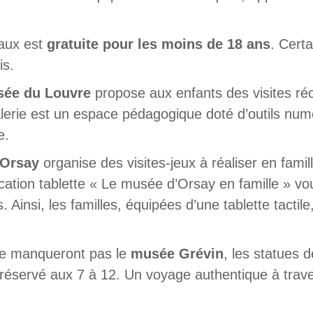
naux est
gratuite pour les moins de 18 ans
. Cert
is.
ée du Louvre
propose aux enfants des visites réc
alerie est un espace pédagogique doté d’outils num
e.
’Orsay
organise des visites-jeux à réaliser en famil
ication tablette « Le musée d’Orsay en famille » vo
. Ainsi, les familles, équipées d’une tablette tactil
 ne manqueront pas le
musée Grévin
, les statues 
e réservé aux 7 à 12. Un voyage authentique à traver